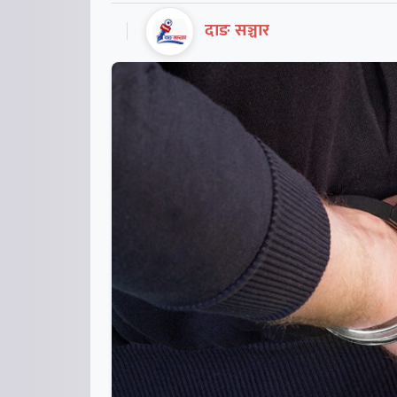
दाङ सञ्चार