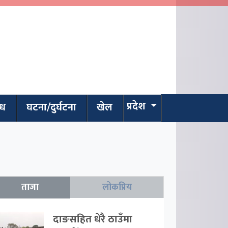
प्रदेश
ाध
घटना/दुर्घटना
खेल
ताजा
लोकप्रिय
दाङसहित धेरै ठाउँमा