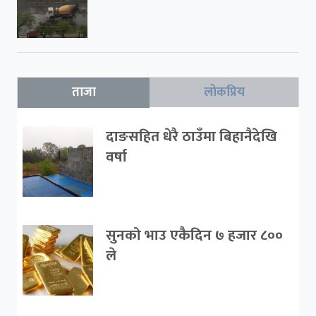
ताजा
लोकप्रिय
दाङसहित धेरै ठाउँमा बिहानैदेखि
वर्षा
सुनको भाउ एकैदिन ७ हजार ८००
ले